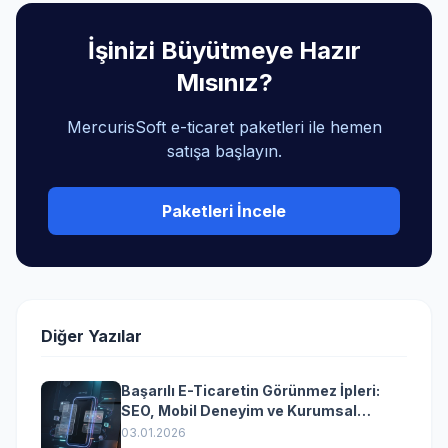
İşinizi Büyütmeye Hazır
Mısınız?
MercurisSoft e-ticaret paketleri ile hemen
satışa başlayın.
Paketleri İncele
Diğer Yazılar
Başarılı E-Ticaretin Görünmez İpleri:
SEO, Mobil Deneyim ve Kurumsal
Yazılımın Kazandıran Senkronizasyonu
03.01.2026