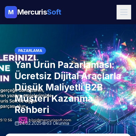
Mercuris
Soft
M
PAZARLAMA
Yan Ürün Pazarlaması:
Ücretsiz Dijital Araçlarla
Düşük Maliyetli B2B
Müşteri Kazanma
Rehberi
24.02.2025
63 Okunma