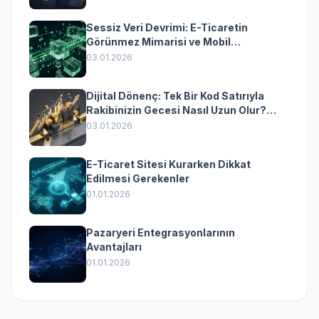
Sessiz Veri Devrimi: E-Ticaretin
Görünmez Mimarisi ve Mobil
Dönüşümün Kurumsal Anahtarı
03.01.2026
Dijital Dönenç: Tek Bir Kod Satırıyla
Rakibinizin Gecesi Nasıl Uzun Olur?
(Kurumsal Yazılımın Güçlü Rolü)
03.01.2026
E-Ticaret Sitesi Kurarken Dikkat
Edilmesi Gerekenler
01.01.2026
Pazaryeri Entegrasyonlarının
Avantajları
01.01.2026