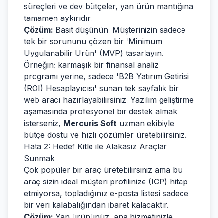
süreçleri ve dev bütçeler, yan ürün mantığına
tamamen aykırıdır.
Çözüm:
Basit düşünün. Müşterinizin sadece
tek bir sorununu çözen bir 'Minimum
Uygulanabilir Ürün' (MVP) tasarlayın.
Örneğin; karmaşık bir finansal analiz
programı yerine, sadece 'B2B Yatırım Getirisi
(ROI) Hesaplayıcısı' sunan tek sayfalık bir
web aracı hazırlayabilirsiniz. Yazılım geliştirme
aşamasında profesyonel bir destek almak
isterseniz,
Mercuris Soft
uzman ekibiyle
bütçe dostu ve hızlı çözümler üretebilirsiniz.
Hata 2: Hedef Kitle ile Alakasız Araçlar
Sunmak
Çok popüler bir araç üretebilirsiniz ama bu
araç sizin ideal müşteri profilinize (ICP) hitap
etmiyorsa, topladığınız e-posta listesi sadece
bir veri kalabalığından ibaret kalacaktır.
Çözüm:
Yan ürününüz, ana hizmetinizle