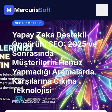
Mercuris
Soft
M
SEO HIZMETLERI
Yapay Zeka Destekli
Öngörülü SEO: 2025 ve
Sonrasında
Müşterilerin Henüz
Yapmadığı Aramalarda
Karşılarına Çıkma
Teknolojisi
09.12.2025
51 Okunma