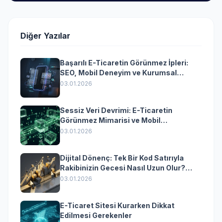
Diğer Yazılar
Başarılı E-Ticaretin Görünmez İpleri:
SEO, Mobil Deneyim ve Kurumsal
Yazılımın Kazandıran Senkronizasyonu
03.01.2026
Sessiz Veri Devrimi: E-Ticaretin
Görünmez Mimarisi ve Mobil
Dönüşümün Kurumsal Anahtarı
03.01.2026
Dijital Dönenç: Tek Bir Kod Satırıyla
Rakibinizin Gecesi Nasıl Uzun Olur?
(Kurumsal Yazılımın Güçlü Rolü)
03.01.2026
E-Ticaret Sitesi Kurarken Dikkat
Edilmesi Gerekenler