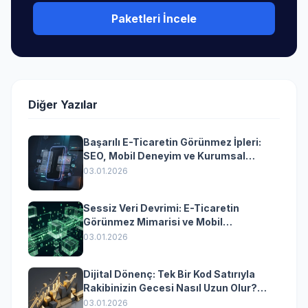
Paketleri İncele
Diğer Yazılar
Başarılı E-Ticaretin Görünmez İpleri:
SEO, Mobil Deneyim ve Kurumsal
Yazılımın Kazandıran Senkronizasyonu
03.01.2026
Sessiz Veri Devrimi: E-Ticaretin
Görünmez Mimarisi ve Mobil
Dönüşümün Kurumsal Anahtarı
03.01.2026
Dijital Dönenç: Tek Bir Kod Satırıyla
Rakibinizin Gecesi Nasıl Uzun Olur?
(Kurumsal Yazılımın Güçlü Rolü)
03.01.2026