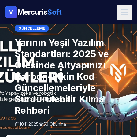
Mercuris
Soft
M
GÜNCELLEME
Yarının Yeşil Yazılım
Standartları: 2025 ve
Ötesinde Altyapınızı
Karbon-Etkin Kod
Güncellemeleriyle
Sürdürülebilir Kılma
Rehberi
10.11.2025
53 Okunma