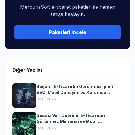
MercurisSoft e-ticaret paketleri ile hemen
satışa başlayın.
Paketleri İncele
Diğer Yazılar
Başarılı E-Ticaretin Görünmez İpleri:
SEO, Mobil Deneyim ve Kurumsal
Yazılımın Kazandıran Senkronizasyonu
03.01.2026
Sessiz Veri Devrimi: E-Ticaretin
Görünmez Mimarisi ve Mobil
Dönüşümün Kurumsal Anahtarı
03.01.2026