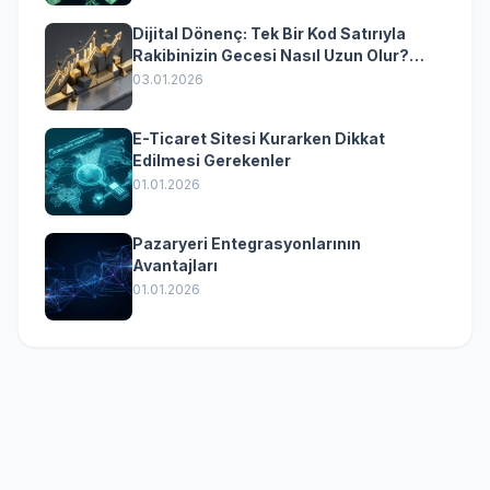
Dijital Dönenç: Tek Bir Kod Satırıyla
Rakibinizin Gecesi Nasıl Uzun Olur?
(Kurumsal Yazılımın Güçlü Rolü)
03.01.2026
E-Ticaret Sitesi Kurarken Dikkat
Edilmesi Gerekenler
01.01.2026
Pazaryeri Entegrasyonlarının
Avantajları
01.01.2026