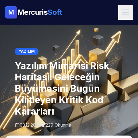
Mercuris
Soft
M
YAZILIM
Yazılım Mimarisi Risk
Haritası: Geleceğin
Büyümesini Bugün
Kilitleyen Kritik Kod
Kararları
03.12.2025
229 Okunma