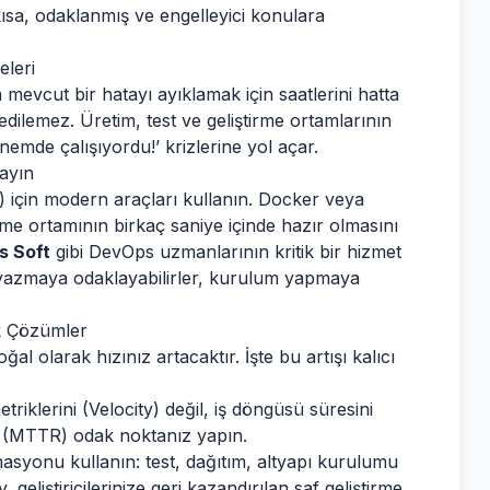
ısa, odaklanmış ve engelleyici konulara
eleri
a mevcut bir hatayı ayıklamak için saatlerini hatta
ilemez. Üretim, test ve geliştirme ortamlarının
nemde çalışıyordu!’ krizlerine yol açar.
ayın
) için modern araçları kullanın. Docker veya
irme ortamının birkaç saniye içinde hazır olmasını
s Soft
gibi DevOps uzmanlarının kritik bir hizmet
od yazmaya odaklayabilirler, kurulum yapmaya
ik Çözümler
l olarak hızınız artacaktır. İşte bu artışı kalıcı
riklerini (Velocity) değil, iş döngüsü süresini
i (MTTR) odak noktanız yapın.
yonu kullanın: test, dağıtım, altyapı kurulumu
geliştiricilerinize geri kazandırılan saf geliştirme