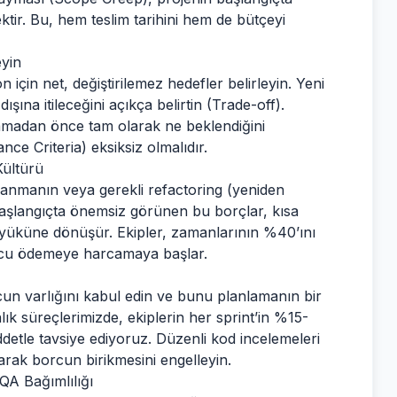
ektir. Bu, hem teslim tarihini hem de bütçeyi
yin
 için net, değiştirilemez hedefler belirleyin. Yeni
şına itileceğini açıkça belirtin (Trade-off).
şlamadan önce tam olarak ne beklendiğini
nce Criteria) eksiksiz olmalıdır.
Kültürü
llanmanın veya gerekli refactoring (yeniden
. Başlangıçta önemsiz görünen bu borçlar, kısa
yüküne dönüşür. Ekipler, zamanlarının %40’ını
orcu ödemeye harcamaya başlar.
rcun varlığını kabul edin ve bunu planlamanın bir
k süreçlerimizde, ekiplerin her sprint’in %15-
ddetle tavsiye ediyoruz. Düzenli kod incelemeleri
arak borcun birikmesini engelleyin.
QA Bağımlılığı