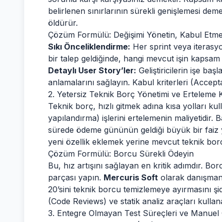
belirlenen sınırlarının sürekli genişlemesi dem
öldürür.
Çözüm Formülü: Değişimi Yönetin, Kabul Etme
Sıkı Önceliklendirme:
Her sprint veya iterasyon
bir talep geldiğinde, hangi mevcut işin kapsam dı
Detaylı User Story’ler:
Geliştiricilerin işe ba
anlamalarını sağlayın. Kabul kriterleri (Accepta
2. Yetersiz Teknik Borç Yönetimi ve Erteleme 
Teknik borç, hızlı gitmek adına kısa yolları ku
yapılandırma) işlerini ertelemenin maliyetidir
sürede ödeme gününün geldiği büyük bir faiz 
yeni özellik eklemek yerine mevcut teknik b
Çözüm Formülü: Borcu Sürekli Ödeyin
Bu, hız artışını sağlayan en kritik adımdır. Bo
parçası yapın.
Mercuris Soft
olarak danışmanlı
20’sini teknik borcu temizlemeye ayırmasını şi
(Code Reviews) ve statik analiz araçları kullan
3. Entegre Olmayan Test Süreçleri ve Manuel 