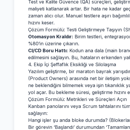
Test ve Kalite Güvence (QA) süreçleri, geliştirm
maliyeti katlanarak artar. Bir hata ne kadar geç
zaman alıcı olur. Manuel testlere aşırı bağımlı
hızını keser.
Çözüm Formülü: Testi Geliştirmeye Taşıyın (Shi
Otomasyon Kraldır:
Birim testleri, entegrasyo
%80’in üzerine çıkarın.
CI/CD Boru Hattı:
Kodun ana dala (main branch
edilmesini sağlayın. Bu, hataların erkenden yak
4. Ekip İçi Şeffaflık Eksikliği ve Silolaşma
Yazılım geliştirme, bir maraton bayrak yarışıdır.
(Product Owners) arasında net bir iletişim yok
ne beklendiğini bilmemek veya işin tıkanıklık
yol açar. Bu bekleme süresi, geliştirme hızını
Çözüm Formülü: Metrikleri ve Süreçleri Açın
Kanban panolarını veya Scrum tahtalarını tüm
sağlayın:
Hangi işler şu anda bloke durumda? (Blokerla
Bir görevin ‘Başlandı’ durumundan ‘Tamamlan