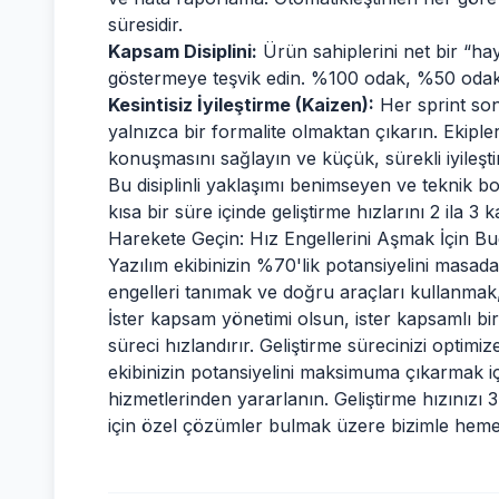
süresidir.
Kapsam Disiplini:
Ürün sahiplerini net bir “ha
göstermeye teşvik edin. %100 odak, %50 odakla
Kesintisiz İyileştirme (Kaizen):
Her sprint son
yalnızca bir formalite olmaktan çıkarın. Ekiple
konuşmasını sağlayın ve küçük, sürekli iyileşt
Bu disiplinli yaklaşımı benimseyen ve teknik bo
kısa bir süre içinde geliştirme hızlarını 2 ila 3 
Harekete Geçin: Hız Engellerini Aşmak İçin B
Yazılım ekibinizin %70'lik potansiyelini masa
engelleri tanımak ve doğru araçları kullanmak, 
İster kapsam yönetimi olsun, ister kapsamlı bi
süreci hızlandırır. Geliştirme sürecinizi opti
ekibinizin potansiyelini maksimuma çıkarmak i
hizmetlerinden yararlanın. Geliştirme hızınızı
için özel çözümler bulmak üzere bizimle he