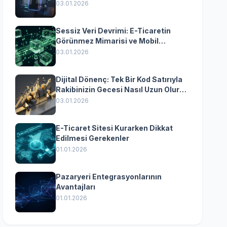
Yazılımın Kazandıran
03.01.2026
Senkronizasyonu
Sessiz Veri Devrimi: E-Ticaretin
Görünmez Mimarisi ve Mobil
Dönüşümün Kurumsal Anahtarı
03.01.2026
Dijital Dönenç: Tek Bir Kod Satırıyla
Rakibinizin Gecesi Nasıl Uzun Olur?
(Kurumsal Yazılımın Güçlü Rolü)
03.01.2026
E-Ticaret Sitesi Kurarken Dikkat
Edilmesi Gerekenler
01.01.2026
Pazaryeri Entegrasyonlarının
Avantajları
01.01.2026