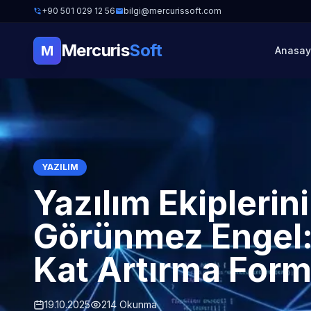
+90 501 029 12 56
bilgi@mercurissoft.com
Mercuris
Soft
M
Anasay
YAZILIM
Yazılım Ekiplerin
Görünmez Engel: 
Kat Artırma Form
19.10.2025
214 Okunma