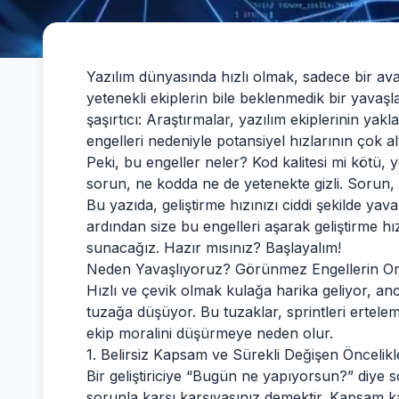
Yazılım dünyasında hızlı olmak, sadece bir av
yetenekli ekiplerin bile beklenmedik bir yava
şaşırtıcı: Araştırmalar, yazılım ekiplerinin ya
engelleri nedeniyle potansiyel hızlarının çok alt
Peki, bu engeller neler? Kod kalitesi mi köt
sorun, ne kodda ne de yetenekte gizli. Sorun,
Bu yazıda, geliştirme hızınızı ciddi şekilde yav
ardından size bu engelleri aşarak geliştirme hı
sunacağız. Hazır mısınız? Başlayalım!
Neden Yavaşlıyoruz? Görünmez Engellerin Ort
Hızlı ve çevik olmak kulağa harika geliyor, a
tuzağa düşüyor. Bu tuzaklar, sprintleri ertele
ekip moralini düşürmeye neden olur.
1. Belirsiz Kapsam ve Sürekli Değişen Öncelik
Bir geliştiriciye “Bugün ne yapıyorsun?” diye
sorunla karşı karşıyasınız demektir. Kapsam 