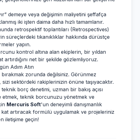
yır” demeye veya değişimin maliyetini şeffafça
nmış iki işten daima daha hızlı tamamlanır.
unda retrospektif toplantıları (Retrospectives)
rin süreçlerdeki tıkanıklıklar hakkında dürüstçe
irmeler yapın.
rcunu kontrol altına alan ekiplerin, bir yıldan
kat artırdığını net bir şekilde gözlemliyoruz.
ugün Adım Atın
da bırakmak zorunda değilsiniz. Görünmez
sizi sektördeki rakiplerinizin önüne taşıyacaktır.
r teknik borç denetimi, uzman bir bakış açısı
mize etmek, teknik borcunuzu yönetmek ve
çin
Mercuris Soft
'un deneyimli danışmanlık
 3 kat artıracak formülü uygulamak ve projeleriniz
men
iletişime geçin
!