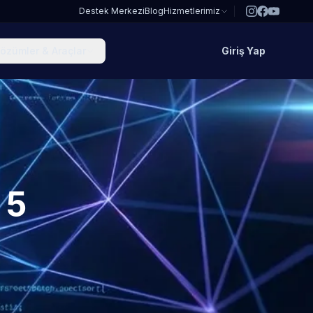
Destek Merkezi
Blog
Hizmetlerimiz
özümler & Araçlar
Giriş Yap
 5