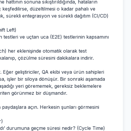
e hattının sonuna sıkıştırıldığında, hataların
 keşfedilirse, düzeltilmesi o kadar pahalı ve
lık, sürekli entegrasyon ve sürekli dağıtım (CI/CD)
ft Left)
n testleri ve uçtan uca (E2E) testlerinin kapsamını
) her eklenişinde otomatik olarak test
alanıp, çözülme süresini dakikalara indirir.
 Eğer geliştiriciler, QA ekibi veya ürün sahipleri
sa, işler bir siloya dönüşür. Bir sonraki aşamada
 yaşadığı yeri görememek, gereksiz beklemelere
 eriten görünmez bir düşmandır.
 paydaşlara açın. Herkesin şunları görmesini
r)
dı’ durumuna geçme süresi nedir? (Cycle Time)