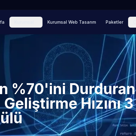
fa
Kurumsal
Kurumsal Web Tasarım
Paketler
Ç
in %70'ini Durduran
Geliştirme Hızını 3
ülü