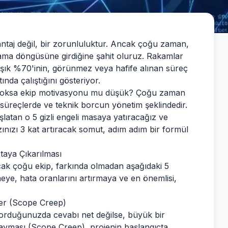
antaj değil, bir zorunluluktur. Ancak çoğu zaman,
şlama döngüsüne girdiğine şahit oluruz. Rakamlar
klaşık %70'inin, görünmez veya hafife alınan süreç
ında çalıştığını gösteriyor.
ü, yoksa ekip motivasyonu mu düşük? Çoğu zaman
 süreçlerde ve teknik borcun yönetim şeklindedir.
aşlatan o 5 gizli engeli masaya yatıracağız ve
zınızı 3 kat artıracak somut, adım adım bir formül
aya Çıkarılması
ncak çoğu ekip, farkında olmadan aşağıdaki 5
meye, hata oranlarını artırmaya ve en önemlisi,
ler (Scope Creep)
 sorduğunuzda cevabı net değilse, büyük bir
kayması (Scope Creep), projenin başlangıçta