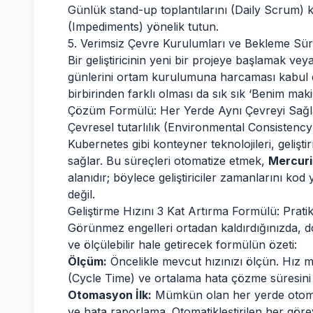
Günlük stand-up toplantılarını (Daily Scrum) k
(Impediments) yönelik tutun.
5. Verimsiz Çevre Kurulumları ve Bekleme Sür
Bir geliştiricinin yeni bir projeye başlamak vey
günlerini ortam kurulumuna harcaması kabul ed
birbirinden farklı olması da sık sık ‘Benim maki
Çözüm Formülü: Her Yerde Aynı Çevreyi Sağl
Çevresel tutarlılık (Environmental Consistency
Kubernetes gibi konteyner teknolojileri, gelişt
sağlar. Bu süreçleri otomatize etmek,
Mercuri
alanıdır; böylece geliştiriciler zamanlarını k
değil.
Geliştirme Hızını 3 Kat Artırma Formülü: Prat
Görünmez engelleri ortadan kaldırdığınızda, doğa
ve ölçülebilir hale getirecek formülün özeti:
Ölçüm:
Öncelikle mevcut hızınızı ölçün. Hız met
(Cycle Time) ve ortalama hata çözme süresin
Otomasyon İlk:
Mümkün olan her yerde otomas
ve hata raporlama. Otomatikleştirilen her görev, 