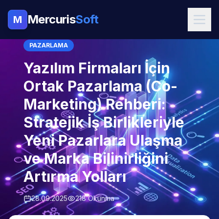
Mercuris
Soft
M
PAZARLAMA
Yazılım Firmaları İçin
Ortak Pazarlama (Co-
Marketing) Rehberi:
Stratejik İş Birlikleriyle
Yeni Pazarlara Ulaşma
ve Marka Bilinirliğini
Artırma Yolları
28.09.2025
218 Okunma