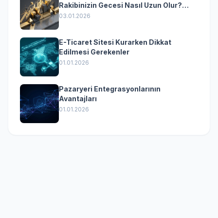
Rakibinizin Gecesi Nasıl Uzun Olur?
(Kurumsal Yazılımın Güçlü Rolü)
03.01.2026
E-Ticaret Sitesi Kurarken Dikkat
Edilmesi Gerekenler
01.01.2026
Pazaryeri Entegrasyonlarının
Avantajları
01.01.2026