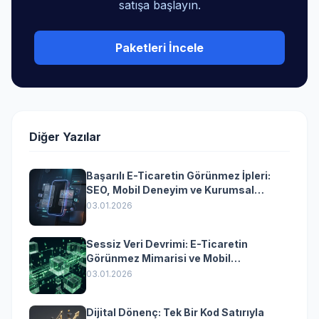
satışa başlayın.
Paketleri İncele
Diğer Yazılar
Başarılı E-Ticaretin Görünmez İpleri:
SEO, Mobil Deneyim ve Kurumsal
Yazılımın Kazandıran Senkronizasyonu
03.01.2026
Sessiz Veri Devrimi: E-Ticaretin
Görünmez Mimarisi ve Mobil
Dönüşümün Kurumsal Anahtarı
03.01.2026
Dijital Dönenç: Tek Bir Kod Satırıyla