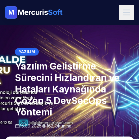
Mercuris
Soft
M
YAZILIM
Yazılım Geliştirme
Sürecini Hızlandıran ve
Hataları Kaynağında
Çözen 5 DevSecOps
Yöntemi
15.09.2025
162 Okunma