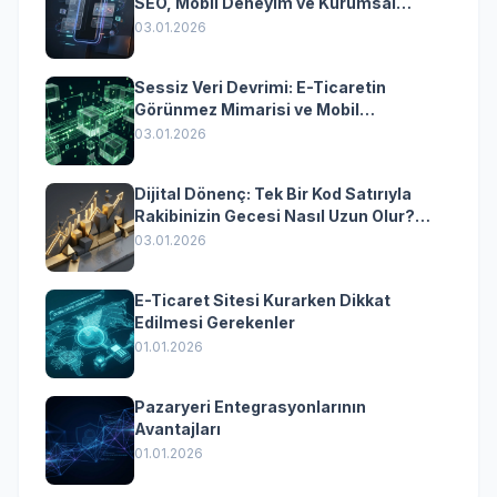
SEO, Mobil Deneyim ve Kurumsal
Yazılımın Kazandıran Senkronizasyonu
03.01.2026
Sessiz Veri Devrimi: E-Ticaretin
Görünmez Mimarisi ve Mobil
Dönüşümün Kurumsal Anahtarı
03.01.2026
Dijital Dönenç: Tek Bir Kod Satırıyla
Rakibinizin Gecesi Nasıl Uzun Olur?
(Kurumsal Yazılımın Güçlü Rolü)
03.01.2026
E-Ticaret Sitesi Kurarken Dikkat
Edilmesi Gerekenler
01.01.2026
Pazaryeri Entegrasyonlarının
Avantajları
01.01.2026