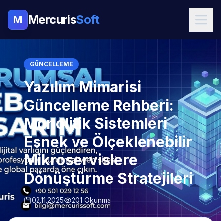
Mercuris
Soft
M
GÜNCELLEME
Yazılım Mimarisi
Güncelleme Rehberi:
Monolitik Sistemleri
Esnek ve Ölçeklenebilir
Mikroservislere
Dönüştürme Stratejileri
02.11.2025
201 Okunma