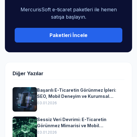
MercurisSoft e-ticaret paketleri ile hemen
satışa başlayın.
Paketleri İncele
Diğer Yazılar
Başarılı E-Ticaretin Görünmez İpleri:
SEO, Mobil Deneyim ve Kurumsal
Yazılımın Kazandıran Senkronizasyonu
03.01.2026
Sessiz Veri Devrimi: E-Ticaretin
Görünmez Mimarisi ve Mobil
Dönüşümün Kurumsal Anahtarı
03.01.2026