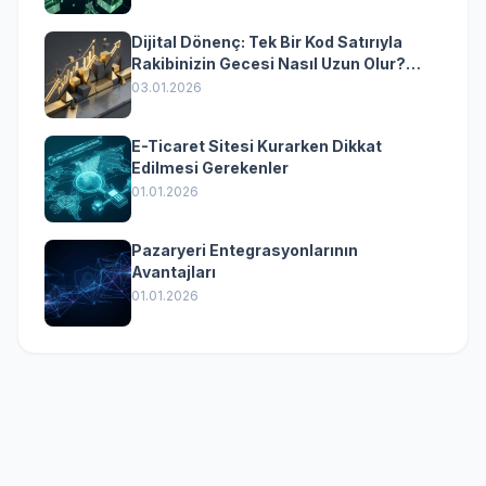
Dijital Dönenç: Tek Bir Kod Satırıyla
Rakibinizin Gecesi Nasıl Uzun Olur?
(Kurumsal Yazılımın Güçlü Rolü)
03.01.2026
E-Ticaret Sitesi Kurarken Dikkat
Edilmesi Gerekenler
01.01.2026
Pazaryeri Entegrasyonlarının
Avantajları
01.01.2026