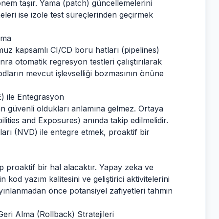
nem taşır. Yama (patch) güncellemelerini
leri ise izole test süreçlerinden geçirmek
lma
uz kapsamlı CI/CD boru hatları (pipelines)
ra otomatik regresyon testleri çalıştırılarak
kodların mevcut işlevselliği bozmasının önüne
) ile Entegrasyon
n güvenli oldukları anlamına gelmez. Ortaya
ities and Exposures) anında takip edilmelidir.
nları (NVD) ile entegre etmek, proaktif bir
p proaktif bir hal alacaktır. Yapay zeka ve
od yazım kalitesini ve geliştirici aktivitelerini
yınlanmadan önce potansiyel zafiyetleri tahmin
ri Alma (Rollback) Stratejileri