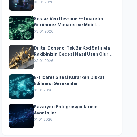
Yazılımın Kazandıran
03.01.2026
Senkronizasyonu
Sessiz Veri Devrimi: E-Ticaretin
Görünmez Mimarisi ve Mobil
Dönüşümün Kurumsal Anahtarı
03.01.2026
Dijital Dönenç: Tek Bir Kod Satırıyla
Rakibinizin Gecesi Nasıl Uzun Olur?
(Kurumsal Yazılımın Güçlü Rolü)
03.01.2026
E-Ticaret Sitesi Kurarken Dikkat
Edilmesi Gerekenler
01.01.2026
Pazaryeri Entegrasyonlarının
Avantajları
01.01.2026