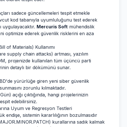
ları sadece güncellemeleri tespit etmekle
cut kod tabanıyla uyumluluğunu test ederek
ı uygulayacaktır.
Mercuris Soft
mühendislik
ni optimize ederek güvenlik risklerini en aza
ll of Materials) Kullanımı
tware supply chain attacks) artması, yazılım
SBOM, projenizde kullanılan tüm üçüncü parti
lerinin detaylı bir dökümünü sunar.
ABD'de yürürlüğe giren yeni siber güvenlik
 sunmasını zorunlu kılmaktadır.
Gün) açığı çıktığında, hangi projelerinizin
spit edebilirsiniz.
arına Uyum ve Regresyon Testleri
ük endişe, sistemin kararlılığının bozulmasıdır
 (MAJOR.MINOR.PATCH) kurallarına sadık kalmak