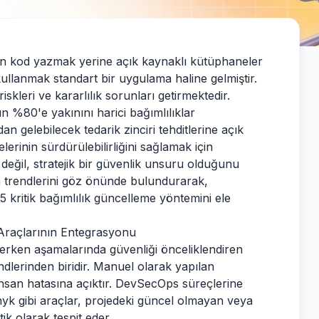
dan kod yazmak yerine açık kaynaklı kütüphaneler
ullanmak standart bir uygulama haline gelmiştir.
skleri ve kararlılık sorunları getirmektedir.
 %80'e yakınını harici bağımlılıklar
an gelebilecek tedarik zinciri tehditlerine açık
lerinin sürdürülebilirliğini sağlamak için
değil, stratejik bir güvenlik unsuru olduğunu
 trendlerini göz önünde bulundurarak,
k 5 kritik bağımlılık güncelleme yöntemini ele
Araçlarının Entegrasyonu
rken aşamalarında güvenliği önceliklendiren
ndlerinden biridir. Manuel olarak yapılan
insan hatasına açıktır. DevSecOps süreçlerine
k gibi araçlar, projedeki güncel olmayan veya
ik olarak tespit eder.