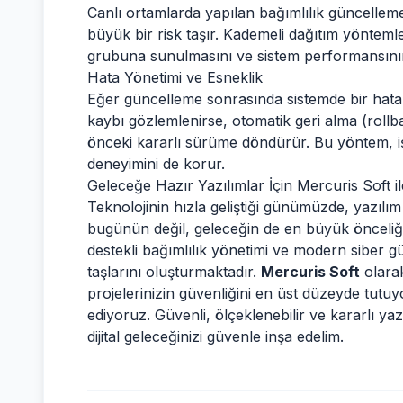
Canlı ortamlarda yapılan bağımlılık güncelleme
büyük bir risk taşır. Kademeli dağıtım yönteml
grubuna sunulmasını ve sistem performansının
Hata Yönetimi ve Esneklik
Eğer güncelleme sonrasında sistemde bir hata
kaybı gözlemlenirse, otomatik geri alma (rollb
önceki kararlı sürüme döndürür. Bu yöntem, iş sü
deneyimini de korur.
Geleceğe Hazır Yazılımlar İçin Mercuris Soft il
Teknolojinin hızla geliştiği günümüzde, yazılım 
bugünün değil, geleceğin de en büyük önceliğid
destekli bağımlılık yönetimi ve modern siber gü
taşlarını oluşturmaktadır.
Mercuris Soft
olarak
projelerinizin güvenliğini en üst düzeyde tutuy
ediyoruz. Güvenli, ölçeklenebilir ve kararlı yazı
dijital geleceğinizi güvenle inşa edelim.