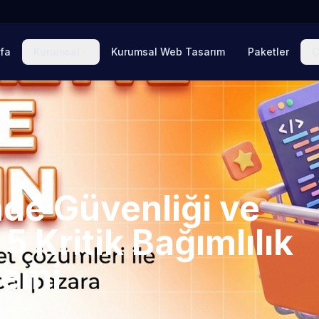
fa
Kurumsal
Kurumsal Web Tasarım
Paketler
Ç
nde Güvenliği ve
 5 Kritik Bağımlılık
temi