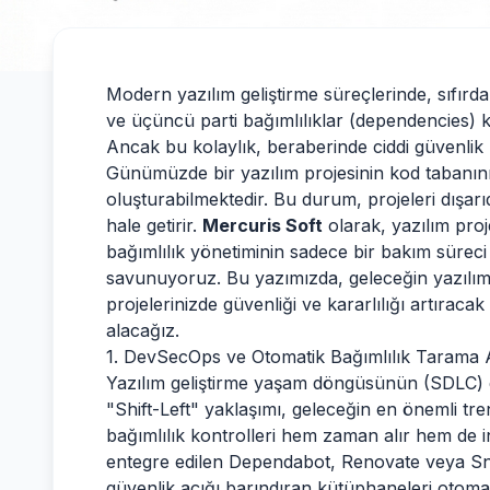
Modern yazılım geliştirme süreçlerinde, sıfır
ve üçüncü parti bağımlılıklar (dependencies) k
Ancak bu kolaylık, beraberinde ciddi güvenlik ri
Günümüzde bir yazılım projesinin kod tabanının
oluşturabilmektedir. Bu durum, projeleri dışarıd
hale getirir.
Mercuris Soft
olarak, yazılım proje
bağımlılık yönetiminin sadece bir bakım süreci 
savunuyoruz. Bu yazımızda, geleceğin yazılım
projelerinizde güvenliği ve kararlılığı artıraca
alacağız.
1. DevSecOps ve Otomatik Bağımlılık Tarama 
Yazılım geliştirme yaşam döngüsünün (SDLC) e
"Shift-Left" yaklaşımı, geleceğin en önemli tre
bağımlılık kontrolleri hem zaman alır hem de 
entegre edilen Dependabot, Renovate veya Sny
güvenlik açığı barındıran kütüphaneleri otomat