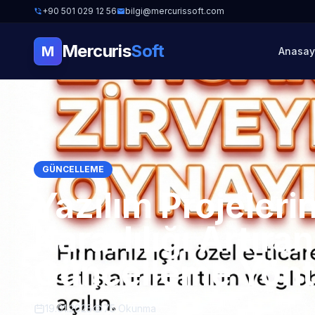
+90 501 029 12 56
bilgi@mercurissoft.com
Mercuris
Soft
M
Anasay
GÜNCELLEME
Yazılım Projeleri
Kararlılığı Artıran
Güncelleme Yön
19.01.2025
75 Okunma