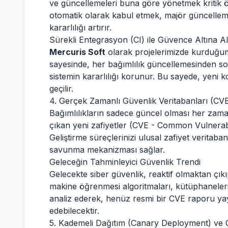
ve güncellemeleri buna göre yönetmek kritik ö
otomatik olarak kabul etmek, majör güncelleme
kararlılığı artırır.
Sürekli Entegrasyon (CI) ile Güvence Altına A
Mercuris Soft
olarak projelerimizde kurduğum
sayesinde, her bağımlılık güncellemesinden son
sistemin kararlılığı korunur. Bu sayede, yeni 
geçilir.
4. Gerçek Zamanlı Güvenlik Veritabanları (CVE
Bağımlılıkların sadece güncel olması her zama
çıkan yeni zafiyetler (CVE - Common Vulnerabil
Geliştirme süreçlerinizi ulusal zafiyet veritaba
savunma mekanizması sağlar.
Geleceğin Tahminleyici Güvenlik Trendi
Gelecekte siber güvenlik, reaktif olmaktan çıkı
makine öğrenmesi algoritmaları, kütüphanelerin k
analiz ederek, henüz resmi bir CVE raporu ya
edebilecektir.
5. Kademeli Dağıtım (Canary Deployment) ve Ge