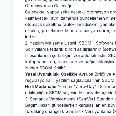
Otomasyonun Geleceği
Gelecekte, yapay zeka destekli otomasyon araç
kalmayacak, aynı zamanda güncellemenin mev
otomatik düzeltme (auto-remediation) yamalar
ekipleri, projelerinizde bu otomasyon süreçleri
indirir.
2. Yazılım Malzeme Listesi (SBOM - Software Bi
Son yıllarda tedarik zinciri saldırılarının (sof
bileşenlerinin şeffaflığını zorunlu kılmıştır. 
kütüphanelerin, lisansların ve bağımlılık ilişki
Neden SBOM Kritik?
Yasal Uyumluluk:
Özellikle Avrupa Birliği ve 
regülasyonları, yazılım sağlayıcılarının SBOM
Hızlı Müdahale:
Yeni bir "Zero-Day" (Sıfırıncı 
etkilendiğini SBOM sayesinde saniyeler içinde te
3. Semantik Versiyonlama (SemVer) Standartl
Bağımlılıkları güncellerken karşılaşılan en büy
(breaking changes). Semantik Versiyonlama