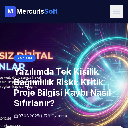
Mercuris
Soft
M
YAZILIM
Yazılımda Tek Kişilik
Bağımlılık Riski: Kritik
Proje Bilgisi Kaybı Nasıl
Sıfırlanır?
07.08.2025
179 Okunma