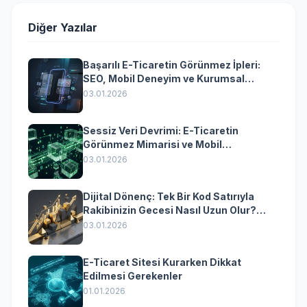
Diğer Yazılar
Başarılı E-Ticaretin Görünmez İpleri:
SEO, Mobil Deneyim ve Kurumsal
Yazılımın Kazandıran Senkronizasyonu
03.01.2026
Sessiz Veri Devrimi: E-Ticaretin
Görünmez Mimarisi ve Mobil
Dönüşümün Kurumsal Anahtarı
03.01.2026
Dijital Dönenç: Tek Bir Kod Satırıyla
Rakibinizin Gecesi Nasıl Uzun Olur?
(Kurumsal Yazılımın Güçlü Rolü)
03.01.2026
E-Ticaret Sitesi Kurarken Dikkat
Edilmesi Gerekenler
01.01.2026