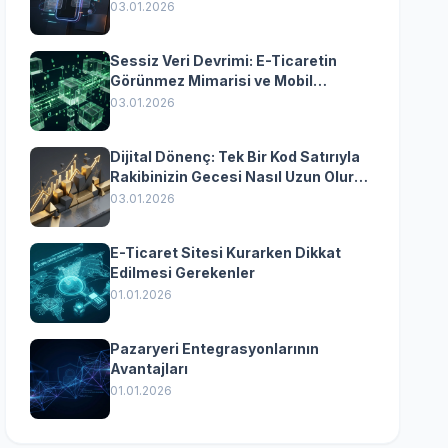
Yazılımın Kazandıran
03.01.2026
Senkronizasyonu
Sessiz Veri Devrimi: E-Ticaretin
Görünmez Mimarisi ve Mobil
Dönüşümün Kurumsal Anahtarı
03.01.2026
Dijital Dönenç: Tek Bir Kod Satırıyla
Rakibinizin Gecesi Nasıl Uzun Olur?
(Kurumsal Yazılımın Güçlü Rolü)
03.01.2026
E-Ticaret Sitesi Kurarken Dikkat
Edilmesi Gerekenler
01.01.2026
Pazaryeri Entegrasyonlarının
Avantajları
01.01.2026