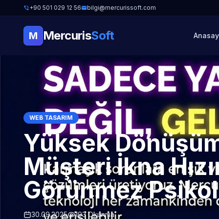
+90 501 029 12 56
bilgi@mercurissoft.com
Mercuris
Soft
M
Anasay
WEB TASARIM
Yüksek Dönüşüm
Müşteri İkna Hızı
Görünmez Psikoloj
30.09.2025
193 Okunma