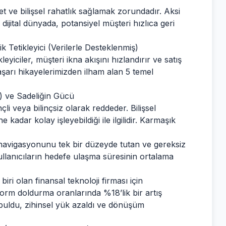
yet ve bilişsel rahatlık sağlamak zorundadır. Aksi
 dijital dünyada, potansiyel müşteri hızlıca geri
Tetikleyici (Verilerle Desteklenmiş)
iciler, müşteri ikna akışını hızlandırır ve satış
aşarı hikayelerimizden ilham alan 5 temel
cy) ve Sadeliğin Gücü
çli veya bilinçsiz olarak reddeder. Bilişsel
ne kadar kolay işleyebildiği ile ilgilidir. Karmaşık
nü navigasyonunu tek bir düzeyde tutan ve gereksiz
ullanıcıların hedefe ulaşma süresinin ortalama
iri olan finansal teknoloji firması için
form doldurma oranlarında %18’lik bir artış
 buldu, zihinsel yük azaldı ve dönüşüm