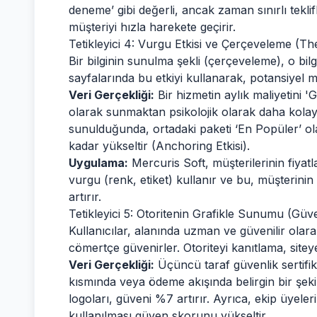
deneme’ gibi değerli, ancak zaman sınırlı tekli
müşteriyi hızla harekete geçirir.
Tetikleyici 4: Vurgu Etkisi ve Çerçeveleme (Th
Bir bilginin sunulma şekli (çerçeveleme), o bilgi
sayfalarında bu etkiyi kullanarak, potansiyel mü
Veri Gerçekliği:
Bir hizmetin aylık maliyetini 
olarak sunmaktan psikolojik olarak daha kolay k
sunulduğunda, ortadaki paketi ‘En Popüler’ o
kadar yükseltir (Anchoring Etkisi).
Uygulama:
Mercuris Soft, müşterilerinin fiyat
vurgu (renk, etiket) kullanır ve bu, müşterini
artırır.
Tetikleyici 5: Otoritenin Grafikle Sunumu (Gü
Kullanıcılar, alanında uzman ve güvenilir olarak
cömertçe güvenirler. Otoriteyi kanıtlama, sitey
Veri Gerçekliği:
Üçüncü taraf güvenlik sertifik
kısmında veya ödeme akışında belirgin bir şekil
logoları, güveni %7 artırır. Ayrıca, ekip üyeler
kullanılması güven skorunu yükseltir.