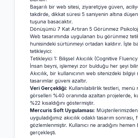
Başarılı bir web sitesi, ziyaretçiye güven, acili
takdirde, dikkat süresi 5 saniyenin altına düşen
tuşuna basacaktır.
Dönüşümü 7 Kat Artıran 5 Görünmez Psikolojik 
Web tasarımında uygulanan bu görünmez tetikley
hunisindeki sürtünmeyi ortadan kaldırır. İşte b
tetikleyici:
Tetikleyici 1: Bilişsel Akıcılık (Cognitive Fluen
İnsan beyni, işlemeyi zor bulduğu her şeyi bilin
Akıcılık, bir kullanıcının web sitenizdeki bilgiyi 
tasarımlar güveni azaltır.
Veri Gerçekliği:
Kullanılabilirlik testleri, me
görselleri %40 oranında azaltan projelerde, k
%22 kısaldığını göstermiştir.
Mercuris Soft Uygulaması:
Müşterilerimizden b
uyguladığımız akıcılık odaklı tasarım sonrası, 
gözlemlenmiştir. Kullanıcı ne aradığını hemen
gerçekleşti.