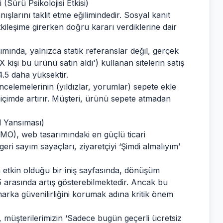
 (Sürü Psikolojisi Etkisi)
nışlarını taklit etme eğilimindedir. Sosyal kanıt
tkileşime girerken doğru kararı verdiklerine dair
nda, yalnızca statik referanslar değil, gerçek
kişi bu ürünü satın aldı') kullanan sitelerin satış
.5 daha yüksektir.
 incelemelerinin (yıldızlar, yorumlar) sepete ekle
biçimde artırır. Müşteri, ürünü sepete atmadan
.
al Yansıması)
MO), web tasarımındaki en güçlü ticari
 geri sayım sayaçları, ziyaretçiyi ‘Şimdi almalıyım’
 etkin olduğu bir iniş sayfasında, dönüşüm
5 arasında artış gösterebilmektedir. Ancak bu
 marka güvenilirliğini korumak adına kritik önem
ni, müşterilerimizin ‘Sadece bugün geçerli ücretsiz