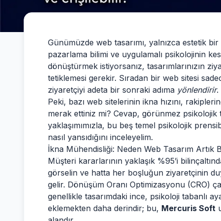
Günümüzde web tasarımı, yalnızca estetik bir
pazarlama bilimi ve uygulamalı psikolojinin kesi
dönüştürmek istiyorsanız, tasarımlarınızın ziy
tetiklemesi gerekir. Sıradan bir web sitesi sad
ziyaretçiyi adeta bir sonraki adıma
yönlendirir
.
Peki, bazı web sitelerinin ikna hızını, rakiple
merak ettiniz mi? Cevap, görünmez psikolojik tet
yaklaşımımızla, bu beş temel psikolojik prensib
nasıl yansıdığını inceleyelim.
İkna Mühendisliği: Neden Web Tasarım Artık Bi
Müşteri kararlarının yaklaşık %95’i bilinçaltın
görselin ve hatta her boşluğun ziyaretçinin duyg
gelir. Dönüşüm Oranı Optimizasyonu (CRO) çalı
genellikle tasarımdaki ince, psikoloji tabanlı a
eklemekten daha derindir; bu,
Mercuris Soft
u
alandır.