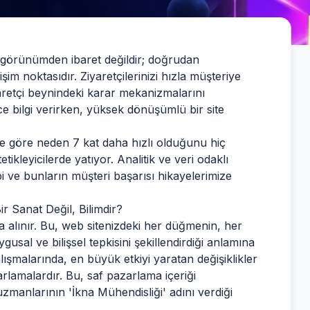
 görünümden ibaret değildir; doğrudan
şim noktasıdır. Ziyaretçilerinizi hızla müşteriye
aretçi beynindeki karar mekanizmalarını
ece bilgi verirken, yüksek dönüşümlü bir site
rine göre neden 7 kat daha hızlı olduğunu hiç
ikleyicilerde yatıyor. Analitik ve veri odaklı
i ve bunların müşteri başarısı hikayelerimize
r Sanat Değil, Bilimdir?
da alınır. Bu, web sitenizdeki her düğmenin, her
usal ve bilişsel tepkisini şekillendirdiği anlamına
şmalarında, en büyük etkiyi yaratan değişiklikler
yarlamalardır. Bu, saf pazarlama içeriği
zmanlarının 'İkna Mühendisliği' adını verdiği