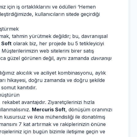
z için iş ortaklıklarını ve ödülleri ‘Hemen
tirdiğimizde, kullanıcıların sitede geçirdiği
üştürmek
anmak, tahmin yürütmek değildir; bu, davranışsal
 Soft
olarak biz, her projede bu 5 tetikleyiciyi
z. Müşterilerimizin web sitelerini birer satış
zca güzel görünen değil, aynı zamanda
davranışı
ğımız akıcılık ve aciliyet kombinasyonu, aylık
şarı hikayesi, doğru zamanda ve doğru şekilde
 somut kanıtıdır.
nüştürün
ekabet avantajıdır. Ziyaretçilerinizi hızla
llanmalısınız.
Mercuris Soft
, dönüşüm oranınızı
an kusursuz ve ikna mühendisliği ile donatılmış
rmansını 7 kat artırmak ve rakiplerinizin önüne
jeleriniz için bugün bizimle iletişime geçin ve