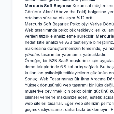
Mercuris Soft Başarısı:
Kurumsal müşterilerimi
Görünür Alan’ (Above the Fold) bölgesine yerleş
ortalama süre ve etkileşim %12 arttı.
Mercuris Soft Başarısı: Psikolojiyi Veriye Dön
Web tasarımında psikolojik tetikleyicileri kull
verileri titizlikle analiz etme sürecidir.
Mercuris
hedef kitle analizi ve A/B testleriyle birleştiriri
makinesine dönüştürmemizin temelinde, yalnı
yöneten
tasarımlar yapmamız yatmaktadır.
Örneğin, bir B2B SaaS müşterimiz için uyguladı
demo taleplerinde 6.8 kat artış sağladı. Bu ba
kullanılan psikolojik tetikleyicilerin gücünün en
Sonuç: Web Tasarımınızı Bir İkna Aracına Dö
Yüksek dönüşümlü web tasarımı bir lüks değil, r
müşteriye çevirmek için psikolojinin gücünü ku
bilimsel verilerle maksimize eden, estetik açıd
web siteleri tasarlar. Eğer web sitenizin perfo
geçmek istiyorsanız, daha fazla beklemeyin. Pro