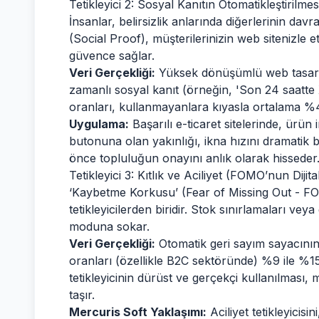
Tetikleyici 2: Sosyal Kanıtın Otomatikleştirilmesi
İnsanlar, belirsizlik anlarında diğerlerinin davra
(Social Proof), müşterilerinizin web sitenizle e
güvence sağlar.
Veri Gerçekliği:
Yüksek dönüşümlü web tasarımı
zamanlı sosyal kanıt (örneğin, 'Son 24 saatte X 
oranları, kullanmayanlara kıyasla ortalama %4
Uygulama:
Başarılı e-ticaret sitelerinde, ürün
butonuna olan yakınlığı, ikna hızını dramatik 
önce topluluğun onayını anlık olarak hisseder
Tetikleyici 3: Kıtlık ve Aciliyet (FOMO’nun Dijit
‘Kaybetme Korkusu’ (Fear of Missing Out - FO
tetikleyicilerden biridir. Stok sınırlamaları veya
moduna sokar.
Veri Gerçekliği:
Otomatik geri sayım sayacının
oranları (özellikle B2C sektöründe) %9 ile %1
tetikleyicinin dürüst ve gerçekçi kullanılması,
taşır.
Mercuris Soft Yaklaşımı:
Aciliyet tetikleyicisi