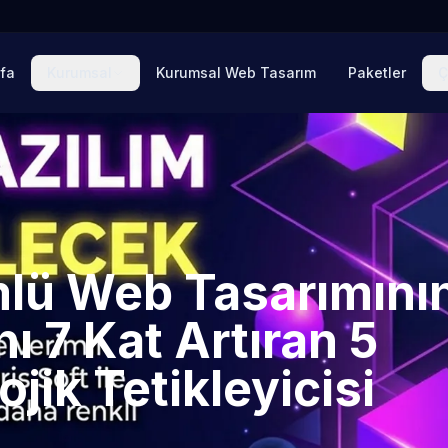
fa
Kurumsal
Kurumsal Web Tasarım
Paketler
Ç
lü Web Tasarımını
nı 7 Kat Artıran 5
ik Tetikleyicisi