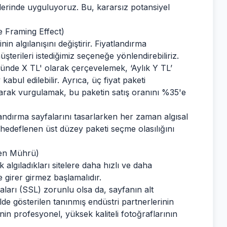
flerinde uyguluyoruz. Bu, kararsız potansiyel
e Framing Effect)
nin algılanışını değiştirir. Fiyatlandırma
şterileri istediğimiz seçeneğe yönlendirebiliriz.
'Günde X TL' olarak çerçevelemek, ‘Aylık Y TL’
abul edilebilir. Ayrıca, üç fiyat paketi
larak vurgulamak, bu paketin satış oranını %35'e
landırma sayfalarını tasarlarken her zaman algısal
n hedeflenen üst düzey paketi seçme olasılığını
ven Mührü)
 algıladıkları sitelere daha hızlı ve daha
e girer girmez başlamalıdır.
aları (SSL) zorunlu olsa da, sayfanın alt
de gösterilen tanınmış endüstri partnerlerinin
inin profesyonel, yüksek kaliteli fotoğraflarının