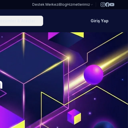
Destek Merkezi
Blog
Hizmetlerimiz
özümler & Araçlar
Giriş Yap
n