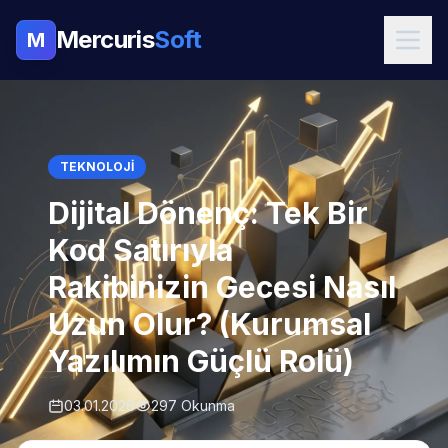
Mercuris
Soft
M
TEKNOLOJI
Dijital Dönenç: Tek Bir
Kod Satırıyla
Rakibinizin Gecesi Nasıl
Uzun Olur? (Kurumsal
Yazılımın Güçlü Rolü)
03.01.2026
297 Okunma