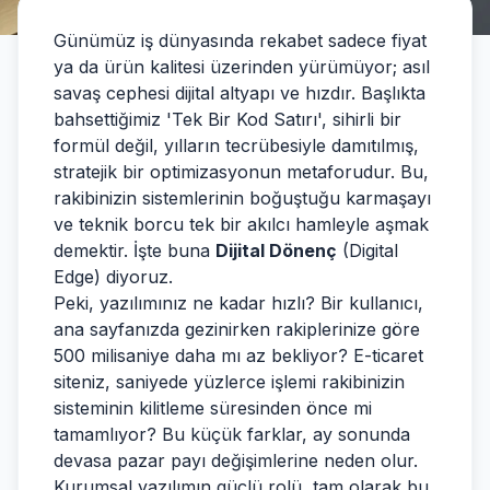
Günümüz iş dünyasında rekabet sadece fiyat
ya da ürün kalitesi üzerinden yürümüyor; asıl
savaş cephesi dijital altyapı ve hızdır. Başlıkta
bahsettiğimiz 'Tek Bir Kod Satırı', sihirli bir
formül değil, yılların tecrübesiyle damıtılmış,
stratejik bir optimizasyonun metaforudur. Bu,
rakibinizin sistemlerinin boğuştuğu karmaşayı
ve teknik borcu tek bir akılcı hamleyle aşmak
demektir. İşte buna
Dijital Dönenç
(Digital
Edge) diyoruz.
Peki, yazılımınız ne kadar hızlı? Bir kullanıcı,
ana sayfanızda gezinirken rakiplerinize göre
500 milisaniye daha mı az bekliyor? E-ticaret
siteniz, saniyede yüzlerce işlemi rakibinizin
sisteminin kilitleme süresinden önce mi
tamamlıyor? Bu küçük farklar, ay sonunda
devasa pazar payı değişimlerine neden olur.
Kurumsal yazılımın güçlü rolü, tam olarak bu