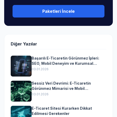
Paketleri İncele
Diğer Yazılar
Başarılı E-Ticaretin Görünmez İpleri:
SEO, Mobil Deneyim ve Kurumsal
Yazılımın Kazandıran Senkronizasyonu
03.01.2026
Sessiz Veri Devrimi: E-Ticaretin
Görünmez Mimarisi ve Mobil
Dönüşümün Kurumsal Anahtarı
03.01.2026
E-Ticaret Sitesi Kurarken Dikkat
Edilmesi Gerekenler