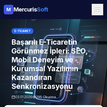
Mercuris
Soft
M
E-TICARET
Başarılı E-Ticaretin
Görünmez İpleri: SEO,
Mobil Deneyim ve
Kurumsal Yazılımın
Kazandıran
Senkronizasyonu
03.01.2026
295 Okunma