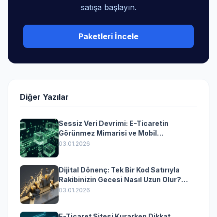
satışa başlayın.
Paketleri İncele
Diğer Yazılar
Sessiz Veri Devrimi: E-Ticaretin
Görünmez Mimarisi ve Mobil
Dönüşümün Kurumsal Anahtarı
03.01.2026
Dijital Dönenç: Tek Bir Kod Satırıyla
Rakibinizin Gecesi Nasıl Uzun Olur?
(Kurumsal Yazılımın Güçlü Rolü)
03.01.2026
E-Ticaret Sitesi Kurarken Dikkat