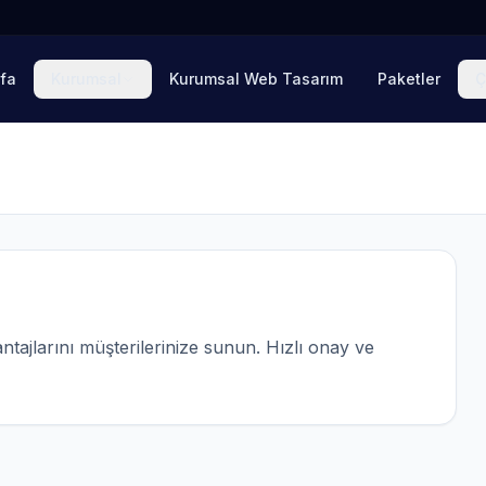
fa
Kurumsal
Kurumsal Web Tasarım
Paketler
Ç
tajlarını müşterilerinize sunun. Hızlı onay ve