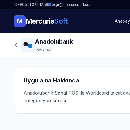
+90 501 029 12 56
bilgi@mercurissoft.com
Mercuris
Soft
M
Anasay
Anadolubank
Ödeme
Uygulama Hakkında
Anadolubank Sanal POS ile Worldcard taksit avan
entegrasyon süreci.