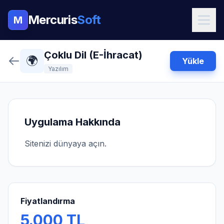
Mercuris
Soft
M
Çoklu Dil (E-İhracat)
🌍
Yükle
Yazılım
Uygulama Hakkında
Sitenizi dünyaya açın.
Fiyatlandırma
5.000 TL