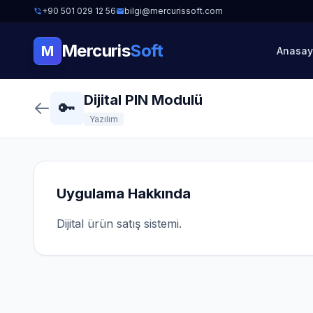
+90 501 029 12 56
bilgi@mercurissoft.com
Mercuris
Soft
M
Anasay
Dijital PIN Modulü
🔑
Yazılım
Uygulama Hakkında
Dijital ürün satış sistemi.