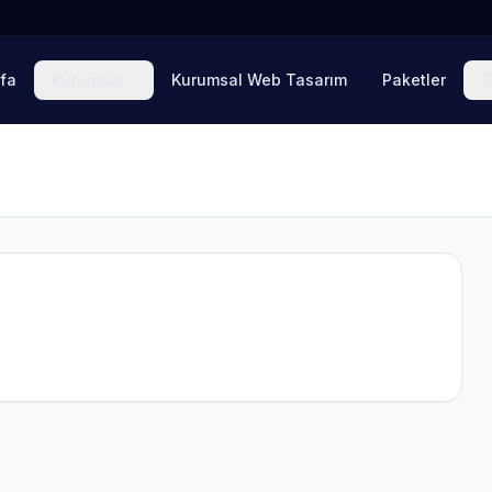
fa
Kurumsal
Kurumsal Web Tasarım
Paketler
Ç