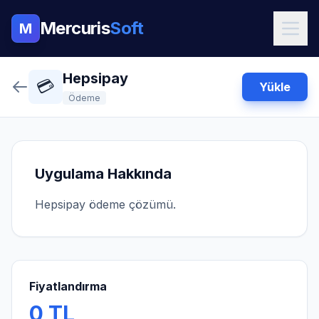
Mercuris
Soft
M
Hepsipay
💳
Yükle
Ödeme
Uygulama Hakkında
Hepsipay ödeme çözümü.
Fiyatlandırma
0 TL