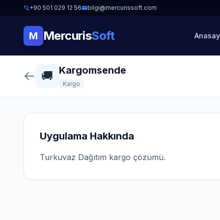
+90 501 029 12 56
bilgi@mercurissoft.com
Mercuris
Soft
M
Anasay
Kargomsende
🚚
Kargo
Uygulama Hakkında
Turkuvaz Dağıtım kargo çözümü.