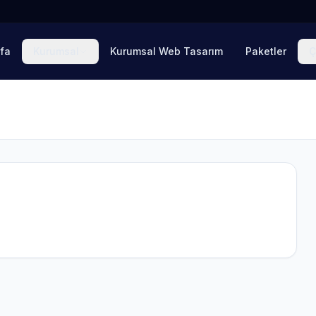
fa
Kurumsal
Kurumsal Web Tasarım
Paketler
Ç