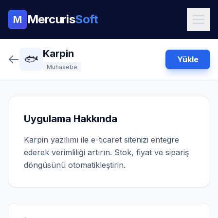
Mercuris
Soft
M
Karpin
🐟
Yükle
Muhasebe
Uygulama Hakkında
Karpin yazılımı ile e-ticaret sitenizi entegre
ederek verimliliği artırın. Stok, fiyat ve sipariş
döngüsünü otomatikleştirin.