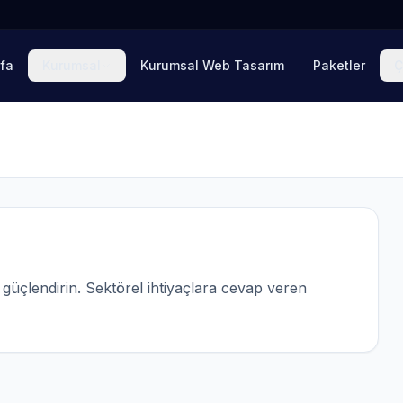
fa
Kurumsal
Kurumsal Web Tasarım
Paketler
Ç
ı güçlendirin. Sektörel ihtiyaçlara cevap veren