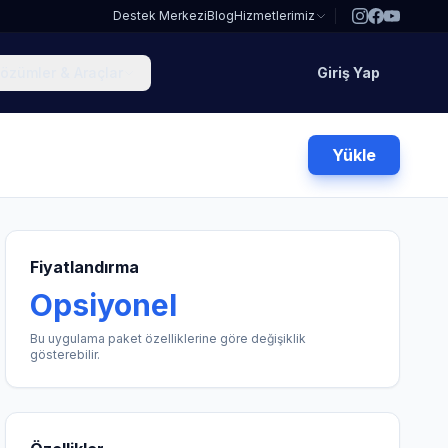
Destek Merkezi
Blog
Hizmetlerimiz
özümler & Araçlar
Giriş Yap
Yükle
Fiyatlandırma
Opsiyonel
Bu uygulama paket özelliklerine göre değişiklik
gösterebilir.