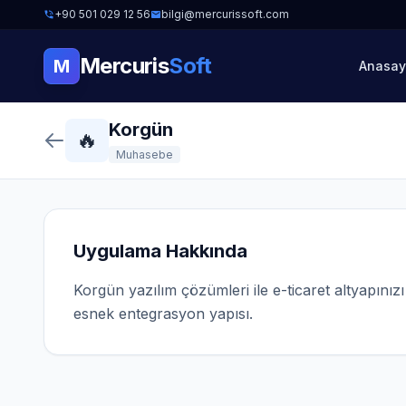
+90 501 029 12 56
bilgi@mercurissoft.com
Mercuris
Soft
M
Anasay
Korgün
🔥
Muhasebe
Uygulama Hakkında
Korgün yazılım çözümleri ile e-ticaret altyapınız
esnek entegrasyon yapısı.