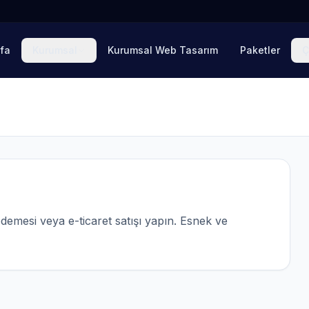
fa
Kurumsal
Kurumsal Web Tasarım
Paketler
Ç
ödemesi veya e-ticaret satışı yapın. Esnek ve