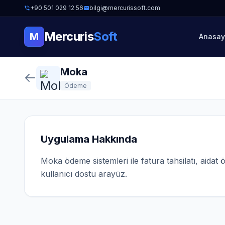
+90 501 029 12 56
bilgi@mercurissoft.com
Mercuris
Soft
M
Anasay
Moka
Ödeme
Uygulama Hakkında
Moka ödeme sistemleri ile fatura tahsilatı, aidat 
kullanıcı dostu arayüz.