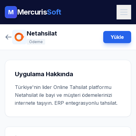
Mercuris
Soft
M
Netahsilat
Yükle
Ödeme
Uygulama Hakkında
Türkiye'nin lider Online Tahsilat platformu
Netahsilat ile bayi ve müşteri ödemelerinizi
internete taşıyın. ERP entegrasyonlu tahsilat.