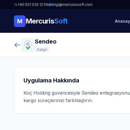
+90 501 029 12 56
bilgi@mercurissoft.com
Mercuris
Soft
M
Anasay
Sendeo
Kargo
Uygulama Hakkında
Koç Holding güvencesiyle Sendeo entegrasyonu. 7/
kargo süreçlerinizi farklılaştırın.