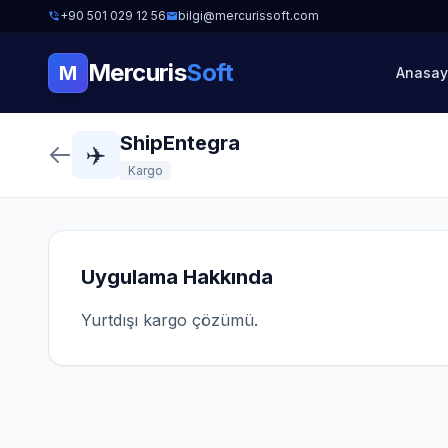
+90 501 029 12 56
bilgi@mercurissoft.com
Mercuris
Soft
M
Anasay
ShipEntegra
✈️
Kargo
Uygulama Hakkında
Yurtdışı kargo çözümü.