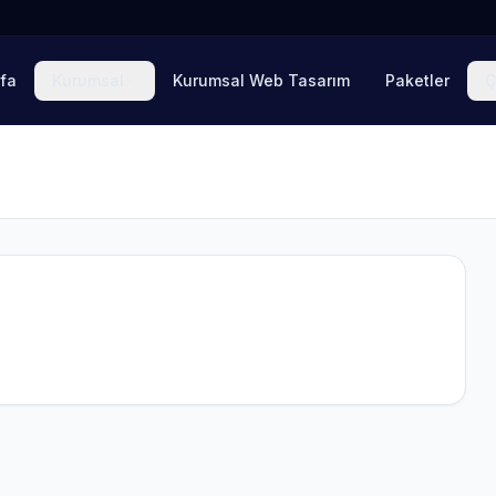
fa
Kurumsal
Kurumsal Web Tasarım
Paketler
Ç