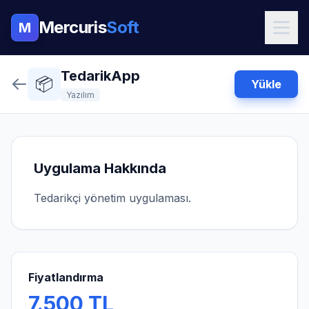
Mercuris
Soft
M
TedarikApp
📦
Yükle
Yazılım
Uygulama Hakkında
Tedarikçi yönetim uygulaması.
Fiyatlandırma
7.500 TL