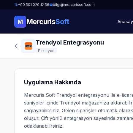
+90 501 029 12 56
bilgi@mercurissoft.com
Mercuris
Soft
M
Anasay
Trendyol Entegrasyonu
Pazaryeri
Uygulama Hakkında
Mercuris Soft Trendyol entegrasyonu ile e-ticaret 
saniyeler içinde Trendyol mağazanıza aktarabilir,
sağlayabilirsiniz. Gelen siparişler otomatik olar
oluşur. Çift yönlü entegrasyon sayesinde zamand
odaklanabilirsiniz.