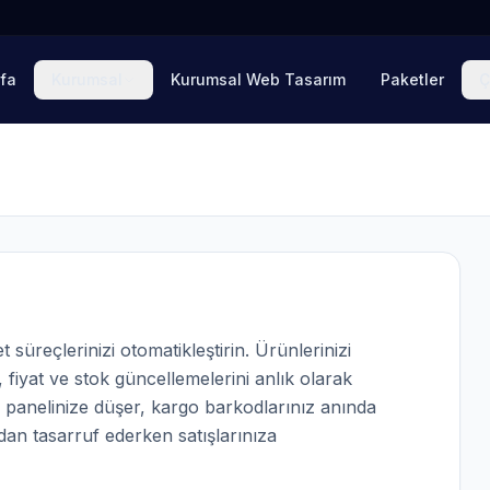
fa
Kurumsal
Kurumsal Web Tasarım
Paketler
Ç
süreçlerinizi otomatikleştirin. Ürünlerinizi
 fiyat ve stok güncellemelerini anlık olarak
ak panelinize düşer, kargo barkodlarınız anında
an tasarruf ederken satışlarınıza