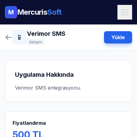
Mercuris
Soft
M
Verimor SMS
📱
Yükle
İletişim
Uygulama Hakkında
Verimor SMS entegrasyonu.
Fiyatlandırma
500 TL