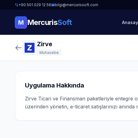
+90 501 029 12 56
bilgi@mercurissoft.com
Mercuris
Soft
M
Anasay
Zirve
Muhasebe
Uygulama Hakkında
Zirve Ticari ve Finansman paketleriyle entegre ol
üzerinden yönetin, e-ticaret satışlarınızı anında