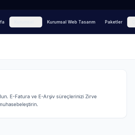
fa
Kurumsal
Kurumsal Web Tasarım
Paketler
Ç
un. E-Fatura ve E-Arşiv süreçlerinizi Zirve
 muhasebeleştirin.