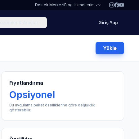
Destek Merkezi
Blog
Hizmetlerimiz
özümler & Araçlar
Giriş Yap
Yükle
Fiyatlandırma
Opsiyonel
Bu uygulama paket özelliklerine göre değişiklik
gösterebilir.