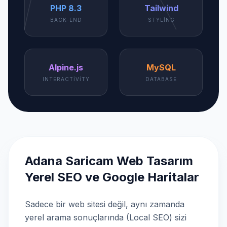
PHP 8.3
Tailwind
BACK-END
STYLING
Alpine.js
MySQL
INTERACTIVITY
DATABASE
Adana Saricam Web Tasarım
Yerel SEO ve Google Haritalar
Sadece bir web sitesi değil, aynı zamanda
yerel arama sonuçlarında (Local SEO) sizi