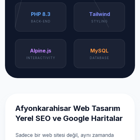
PHP 8.3
Tailwind
BACK-END
STYLING
Alpine.js
MySQL
INTERACTIVITY
DATABASE
Afyonkarahisar Web Tasarım
Yerel SEO ve Google Haritalar
Sadece bir web sitesi değil, aynı zamanda