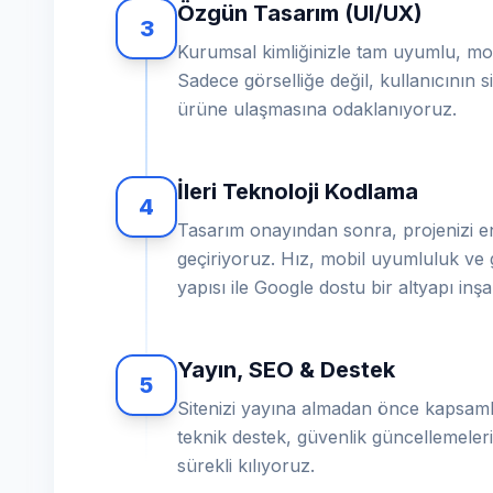
Özgün Tasarım (UI/UX)
3
Kurumsal kimliğinizle tam uyumlu, mod
Sadece görselliğe değil, kullanıcının sit
ürüne ulaşmasına odaklanıyoruz.
İleri Teknoloji Kodlama
4
Tasarım onayından sonra, projenizi en
geçiriyoruz. Hız, mobil uyumluluk ve 
yapısı ile Google dostu bir altyapı inş
Yayın, SEO & Destek
5
Sitenizi yayına almadan önce kapsamlı
teknik destek, güvenlik güncellemeleri 
sürekli kılıyoruz.