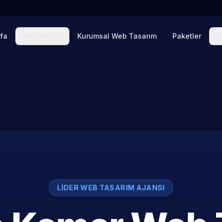
fa
Kurumsal
Kurumsal Web Tasarım
Paketler
Ç
LIDER WEB TASARIM AJANSI