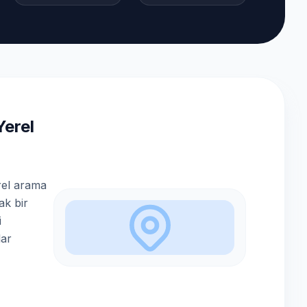
erel
rel arama
ak bir
i
lar