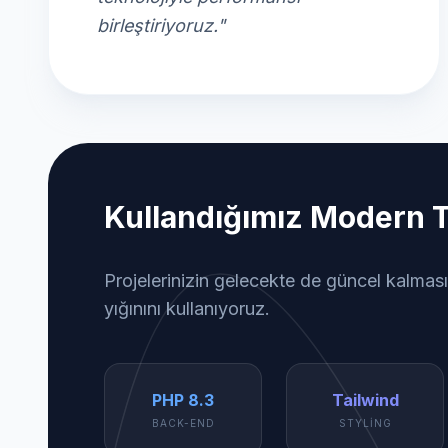
birleştiriyoruz."
Kullandığımız Modern T
Projelerinizin gelecekte de güncel kalması
yığınını kullanıyoruz.
PHP 8.3
Tailwind
BACK-END
STYLING