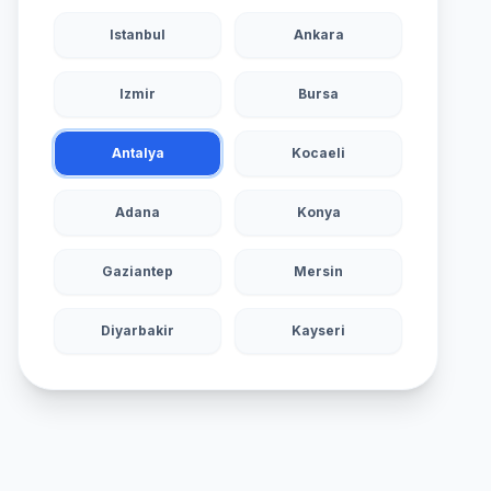
Istanbul
Ankara
Izmir
Bursa
Antalya
Kocaeli
Adana
Konya
Gaziantep
Mersin
Diyarbakir
Kayseri