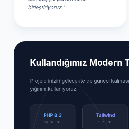
birleştiriyoruz."
Kullandığımız Modern T
Projelerinizin gelecekte de güncel kalması
yığınını kullanıyoruz.
PHP 8.3
Tailwind
BACK-END
STYLING