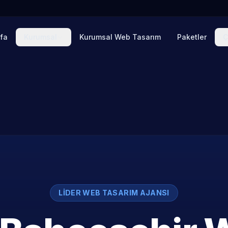
fa
Kurumsal
Kurumsal Web Tasarım
Paketler
Ç
LIDER WEB TASARIM AJANSI