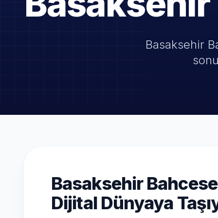
Basaksehir
Basaksehir Ba
sonu
Basaksehir Bahceseh
Dijital Dünyaya Taşı