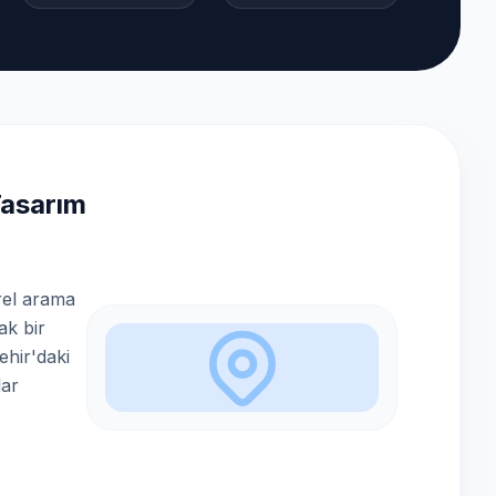
Tasarım
r
rel arama
ak bir
ehir'daki
lar