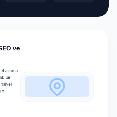
 SEO ve
rel arama
ak bir
ansiyel
den