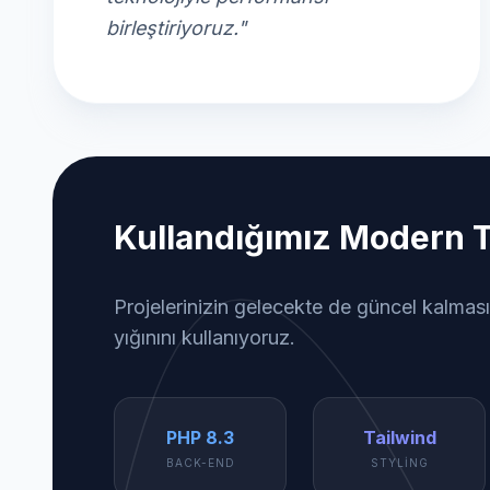
birleştiriyoruz."
Kullandığımız Modern T
Projelerinizin gelecekte de güncel kalması
yığınını kullanıyoruz.
PHP 8.3
Tailwind
BACK-END
STYLING