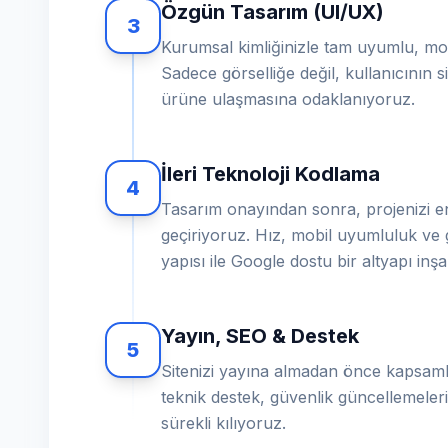
Özgün Tasarım (UI/UX)
3
Kurumsal kimliğinizle tam uyumlu, mod
Sadece görselliğe değil, kullanıcının sit
ürüne ulaşmasına odaklanıyoruz.
İleri Teknoloji Kodlama
4
Tasarım onayından sonra, projenizi en
geçiriyoruz. Hız, mobil uyumluluk ve 
yapısı ile Google dostu bir altyapı inş
Yayın, SEO & Destek
5
Sitenizi yayına almadan önce kapsamlı
teknik destek, güvenlik güncellemeleri 
sürekli kılıyoruz.