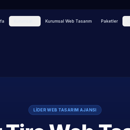
fa
Kurumsal
Kurumsal Web Tasarım
Paketler
Ç
LIDER WEB TASARIM AJANSI