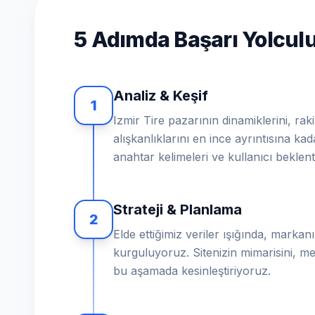
5 Adımda Başarı Yolcu
Analiz & Keşif
1
Izmir Tire pazarının dinamiklerini, raki
alışkanlıklarını en ince ayrıntısına ka
anahtar kelimeleri ve kullanıcı beklent
Strateji & Planlama
2
Elde ettiğimiz veriler ışığında, markanız
kurguluyoruz. Sitenizin mimarisini, me
bu aşamada kesinleştiriyoruz.