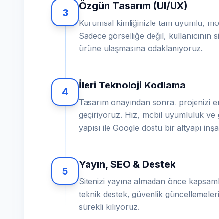
Özgün Tasarım (UI/UX)
3
Kurumsal kimliğinizle tam uyumlu, mod
Sadece görselliğe değil, kullanıcının sit
ürüne ulaşmasına odaklanıyoruz.
İleri Teknoloji Kodlama
4
Tasarım onayından sonra, projenizi en
geçiriyoruz. Hız, mobil uyumluluk ve 
yapısı ile Google dostu bir altyapı inş
Yayın, SEO & Destek
5
Sitenizi yayına almadan önce kapsamlı
teknik destek, güvenlik güncellemeleri 
sürekli kılıyoruz.