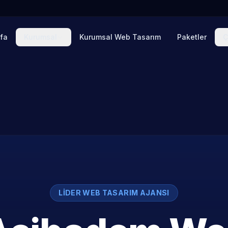
fa
Kurumsal
Kurumsal Web Tasarım
Paketler
Ç
LIDER WEB TASARIM AJANSI