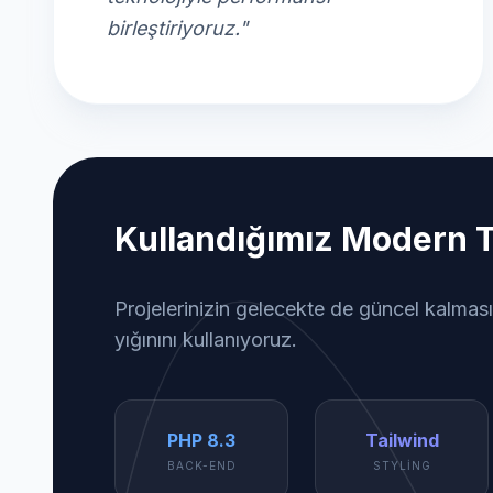
birleştiriyoruz."
Kullandığımız Modern T
Projelerinizin gelecekte de güncel kalması
yığınını kullanıyoruz.
PHP 8.3
Tailwind
BACK-END
STYLING