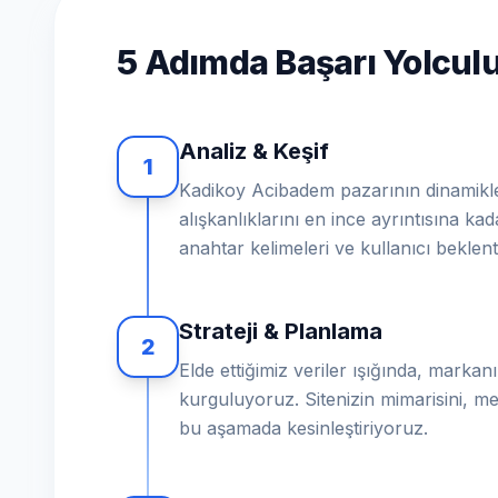
5 Adımda Başarı Yolcu
Analiz & Keşif
1
Kadikoy Acibadem pazarının dinamikleri
alışkanlıklarını en ince ayrıntısına ka
anahtar kelimeleri ve kullanıcı beklent
Strateji & Planlama
2
Elde ettiğimiz veriler ışığında, markanız
kurguluyoruz. Sitenizin mimarisini, me
bu aşamada kesinleştiriyoruz.