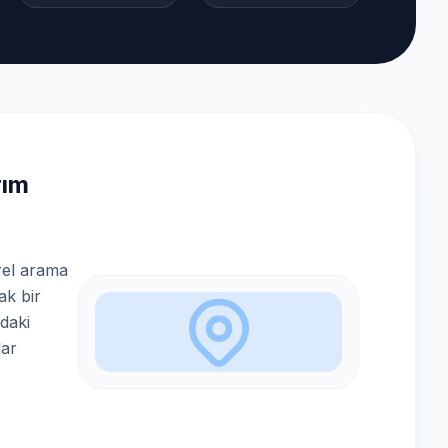
rım
r
rel arama
ak bir
'daki
lar