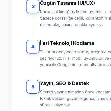
Özgün Tasarım (UI/UX)
3
Kurumsal kimliğinizle tam uyumlu, mod
Sadece görselliğe değil, kullanıcının sit
ürüne ulaşmasına odaklanıyoruz.
İleri Teknoloji Kodlama
4
Tasarım onayından sonra, projenizi en
geçiriyoruz. Hız, mobil uyumluluk ve 
yapısı ile Google dostu bir altyapı inş
Yayın, SEO & Destek
5
Sitenizi yayına almadan önce kapsamlı
teknik destek, güvenlik güncellemeleri 
sürekli kılıyoruz.