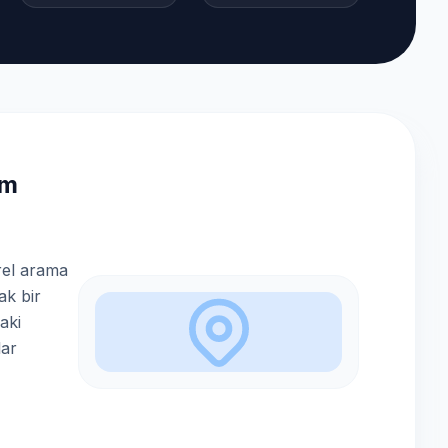
ım
r
rel arama
ak bir
aki
lar