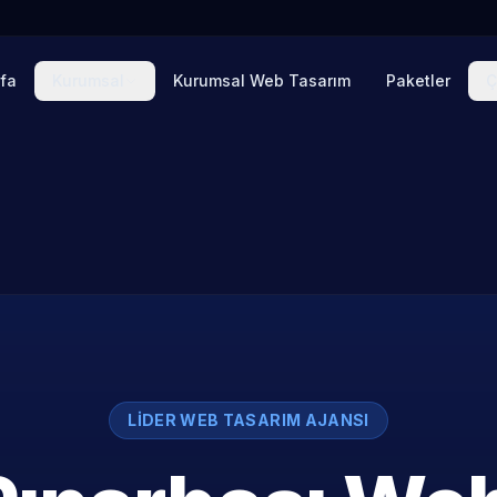
fa
Kurumsal
Kurumsal Web Tasarım
Paketler
Ç
LIDER WEB TASARIM AJANSI