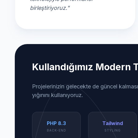
birleştiriyoruz."
Kullandığımız Modern T
Projelerinizin gelecekte de güncel kalması
yığınını kullanıyoruz.
PHP 8.3
Tailwind
BACK-END
STYLING