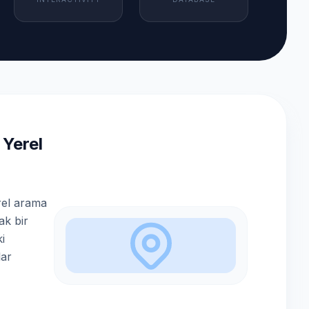
 Yerel
rel arama
ak bir
ki
lar