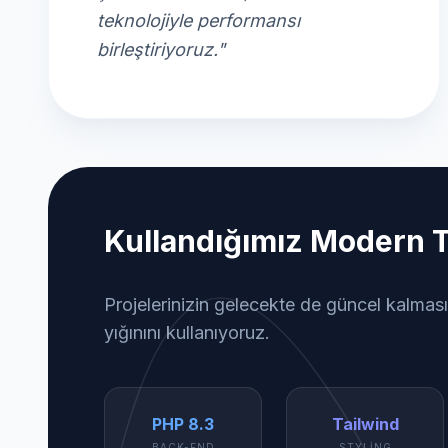
teknolojiyle performansı
birleştiriyoruz."
Kullandığımız Modern T
Projelerinizin gelecekte de güncel kalması
yığınını kullanıyoruz.
PHP 8.3
Tailwind
BACK-END
STYLING