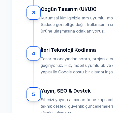
Özgün Tasarım (UI/UX)
3
Kurumsal kimliğinizle tam uyumlu, mod
Sadece görselliğe değil, kullanıcının sit
ürüne ulaşmasına odaklanıyoruz.
İleri Teknoloji Kodlama
4
Tasarım onayından sonra, projenizi en
geçiriyoruz. Hız, mobil uyumluluk ve 
yapısı ile Google dostu bir altyapı inş
Yayın, SEO & Destek
5
Sitenizi yayına almadan önce kapsamlı
teknik destek, güvenlik güncellemeleri 
sürekli kılıyoruz.