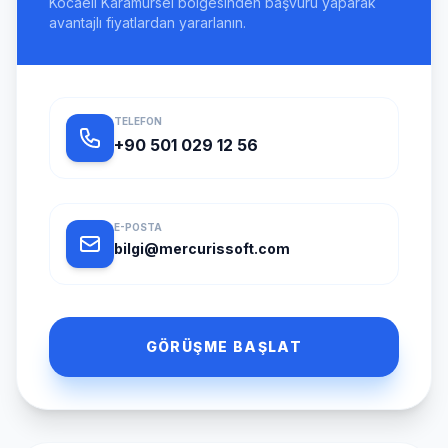
Kocaeli Karamursel bölgesinden başvuru yaparak
avantajlı fiyatlardan yararlanın.
TELEFON
+90 501 029 12 56
E-POSTA
bilgi@mercurissoft.com
GÖRÜŞME BAŞLAT