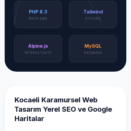
PHP 8.3
Tailwind
BACK-END
STYLING
Alpine.js
MySQL
INTERACTIVITY
DATABASE
Kocaeli Karamursel Web
Tasarım Yerel SEO ve Google
Haritalar