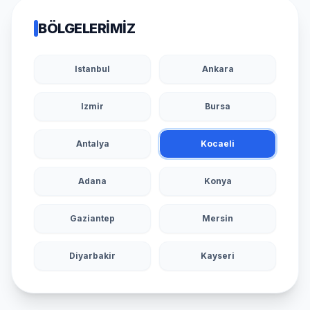
BÖLGELERIMIZ
Istanbul
Ankara
Izmir
Bursa
Antalya
Kocaeli
Adana
Konya
Gaziantep
Mersin
Diyarbakir
Kayseri