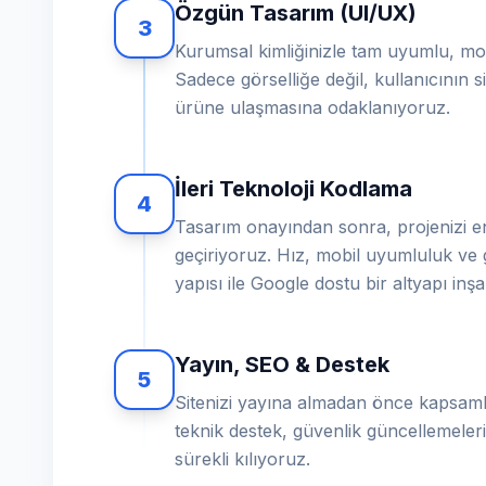
Özgün Tasarım (UI/UX)
3
Kurumsal kimliğinizle tam uyumlu, mod
Sadece görselliğe değil, kullanıcının sit
ürüne ulaşmasına odaklanıyoruz.
İleri Teknoloji Kodlama
4
Tasarım onayından sonra, projenizi en
geçiriyoruz. Hız, mobil uyumluluk ve 
yapısı ile Google dostu bir altyapı inş
Yayın, SEO & Destek
5
Sitenizi yayına almadan önce kapsamlı
teknik destek, güvenlik güncellemeleri 
sürekli kılıyoruz.