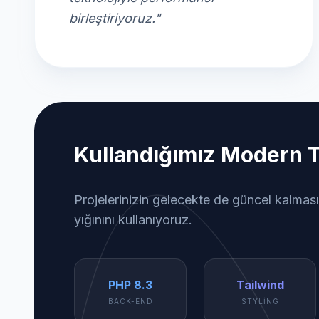
birleştiriyoruz."
Kullandığımız Modern T
Projelerinizin gelecekte de güncel kalması
yığınını kullanıyoruz.
PHP 8.3
Tailwind
BACK-END
STYLING