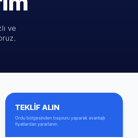
rım
lı ve
oruz.
TEKLIF ALIN
Ordu bölgesinden başvuru yaparak avantajlı
fiyatlardan yararlanın.