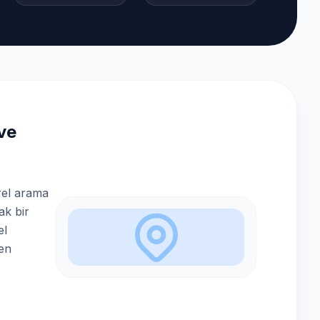
ve
rel arama
ak bir
el
den