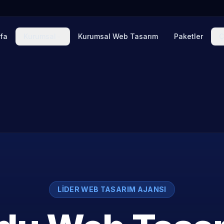
fa
Kurumsal
Kurumsal Web Tasarım
Paketler
Ç
LIDER WEB TASARIM AJANSI