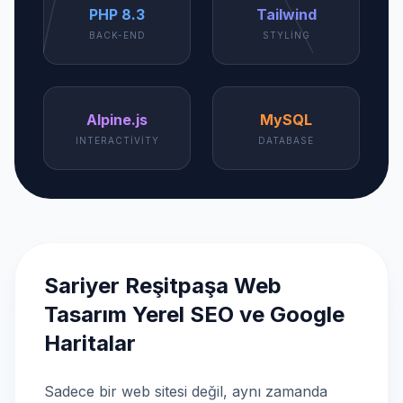
PHP 8.3
Tailwind
BACK-END
STYLING
Alpine.js
MySQL
INTERACTIVITY
DATABASE
Sariyer Reşitpaşa Web
Tasarım Yerel SEO ve Google
Haritalar
Sadece bir web sitesi değil, aynı zamanda